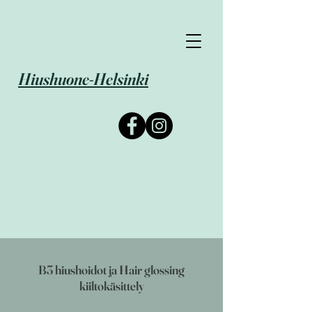
Hiushuone-Helsinki
B3 hiushoidot ja Hair glossing
kiiltokäsittely