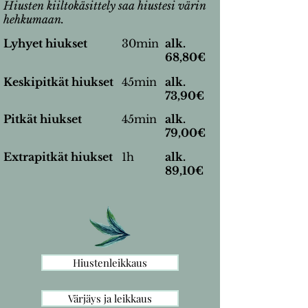
Hiusten kiiltokäsittely saa hiustesi värin
hehkumaan.
Lyhyet hiukset
30min
alk.
68,80€
Keskipitkät hiukset
45min
alk.
73,90€
Pitkät hiukset
45min
alk.
79,00€
Extrapitkät hiukset
1h
alk.
89,10€
Hiustenleikkaus
Värjäys ja leikkaus