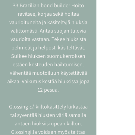
B3 Brazilian bond builder Hoito
ravitsee, korjaa sekä hoitaa
vaurioituneita ja käsiteltyjä hiuksia
välittömästi. Antaa suojan tulevia
vaurioita vastaan. Tekee hiuksista
pehmeät ja helposti käsiteltävät.
Sulkee hiuksen suomukerroksen
estäen kosteuden haihtumisen.
Vähentää muotoiluun käytettävää
aikaa. Vaikutus kestää hiuksissa jopa
12 pesua.
Glossing
eli
kiiltokäsittely kirkastaa
tai syventää hiusten väriä samalla
antaen hiuksiisi upean kiillon.
Glossingilla voidaan myös taittaa