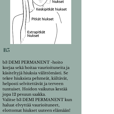
B3
b3 DEMI PERMANENT -hoito
korjaa sekä hoitaa vaurioituneita ja
käsiteltyjä hiuksia välittömästi. Se
tekee hiuksista pehmeät, kiiltävät,
helposti selvitettävät ja terveen
tuntuiset. Hoidon vaikutus kestää
jopa 12 pesuun saakka.
Valitse b3 DEMI PERMANENT kun
haluat elvyttää vaurioituneet,
elottomat hiukset uuteen elämään!