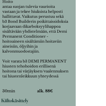
Hoito
antaa suojan tulevia vaurioita
vastaan ja tekee hiuksista helposti
hallittavat. Vaikutus perustuu sekä
b3 Bond Builderin poikittaissidoksia
korjaavaan dikarboksyylihappoa
sisältävään yhdistelmään, että Demi
Permanent Conditioner -
hoitoaineen sisältämiin hoitaviin
aineisiin, öljyihin ja
kalvonmuodostajiin.
Voit varata b3 DEMI PERMANENT
hiusten tehohoidon erillisenä
hoitona tai värjäyksen/vaalennuksen
tai hiustenleikkuun yhteydessä
30min
alk. 88€
Kiiltokäsittely